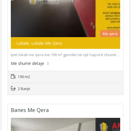
Me qera
- Lokale, Lokale Me Qera
Ipet lokali me qera me 190 m² gjendet në një hapsirë shumë…
Më shumë detaje
190 m2
2 Banjë
Banes Me Qera