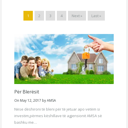
1
2
3
4
Next »
Last »
Për Blerësit
On
May 12, 2017
by
AMSA
Nëse dëshironi të bleni për të jetuar apo vetëm si
investim,përmes këshillave të agjensionit AMSA së
bashku me…