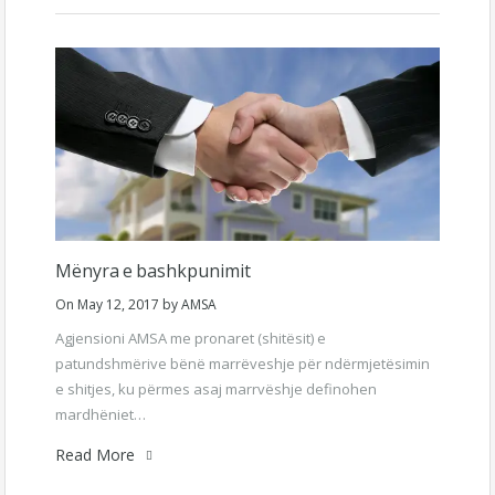
Mënyra e bashkpunimit
On
May 12, 2017
by
AMSA
Agjensioni AMSA me pronaret (shitësit) e
patundshmërive bënë marrëveshje për ndërmjetësimin
e shitjes, ku përmes asaj marrvëshje definohen
mardhëniet…
Read More