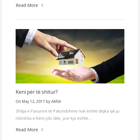
Read More
Keni për të shitur?
On
May 12, 2017
by
AMSA
Shitja e Pasurive të Patundshme nuk është diqka që ju
ndoshta e bëni çdo ditë, por kjo është…
Read More