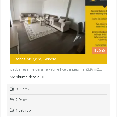
E zënë
- Banes Me Qera, Banesa
Ipet banesa me qera në katin e II-të banues me 93.97 m2…
Më shumë detaje
93.97 m2
2 Dhomat
1 Bathroom