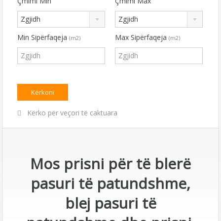
Çmimi Min
Çmimi Max
Zgjidh
Zgjidh
Min Sipërfaqeja
Max Sipërfaqeja
(m2)
(m2)
Kërko për veçori të caktuara
Mos prisni për të blerë
pasuri të patundshme,
blej pasuri të